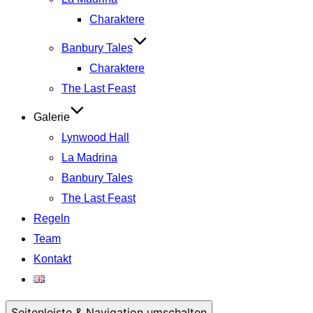
Charaktere
Banbury Tales
Charaktere
The Last Feast
Galerie
Lynwood Hall
La Madrina
Banbury Tales
The Last Feast
Regeln
Team
Kontakt
Seitenleiste & Navigation umschalten