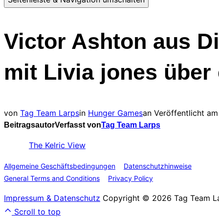
Victor Ashton aus Di
mit Livia jones über
von
Tag Team Larps
in
Hunger Games
an
Veröffentlicht am
Beitragsautor
Verfasst von
Tag Team Larps
Fotos:
The Kelric View
Allgemeine Geschäftsbedingungen
&
Datenschutzhinweise
General Terms and Conditions
&
Privacy Policy
Impressum & Datenschutz
Copyright © 2026 Tag Team L
Scroll to top