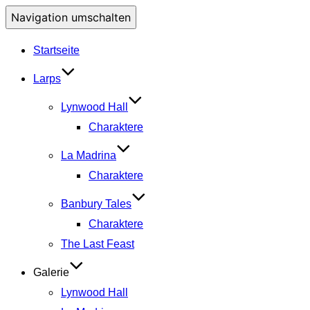
Navigation umschalten
Startseite
Larps
Lynwood Hall
Charaktere
La Madrina
Charaktere
Banbury Tales
Charaktere
The Last Feast
Galerie
Lynwood Hall